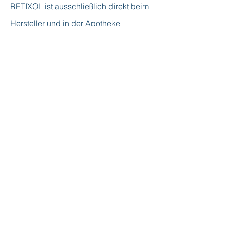
RETIXOL ist ausschließlich direkt beim
Hersteller und in der Apotheke
erhältlich. Am günstigsten ist es
im
Online-Shop
des Herstellers
unter
www.retixol.com
.
Dort gibt es einen Herstellerrabatt und
es kann risikolos auf Rechnung bestellt
werden, inklusive einer
30-Tage-Geld-
zurück-Garantie.