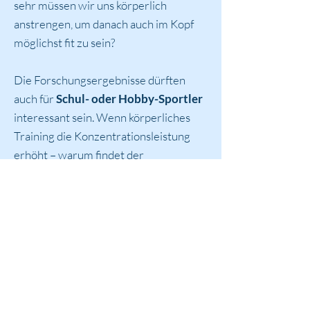
sehr müssen wir uns körperlich
anstrengen, um danach auch im Kopf
möglichst fit zu sein?
Die Forschungsergebnisse dürften
auch für
Schul- oder Hobby-Sportler
interessant sein. Wenn körperliches
Training die Konzentrationsleistung
erhöht – warum findet der
Sportunterricht in den Schulen dann
oft erst in den letzten Stunden statt?
Studenten könnten vor der Klausur
eine Runde joggen, Berufstätige vor
der Arbeit oder in der Mittagspause
Sport treiben – oder einfach mal die
Treppe statt den Aufzug nehmen.