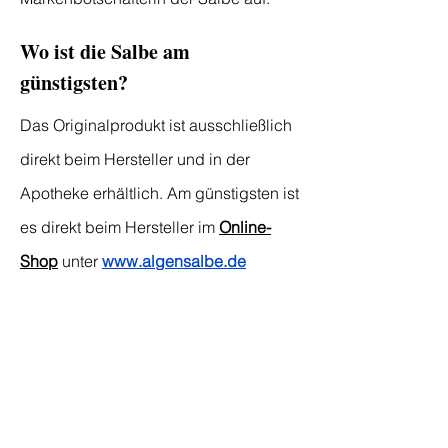
Wo ist die Salbe am
günstigsten?
Das Originalprodukt ist ausschließlich
direkt beim Hersteller und in der
Apotheke erhältlich. Am günstigsten ist
es direkt beim Hersteller im
Onl
ine-
Shop
unter
www.algensalbe.de
Dort erhalten Sie den Herstellerrabatt
und können risikolos auf Rechnung
bestellen, inklusive einer 30-Tage-
Geld-zurück-Garantie.